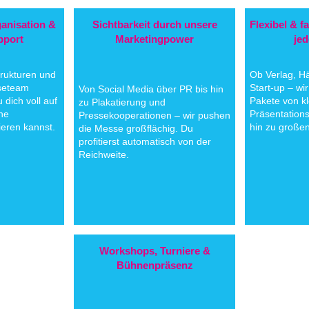
ganisation &
Sichtbarkeit durch unsere
Flexibel & f
pport
Marketingpower
je
trukturen und
Ob Verlag, Hä
seteam
Start-up – wi
Von Social Media über PR bis hin
 dich voll auf
Pakete von k
zu Plakatierung und
ne
Präsentations
Pressekooperationen – wir pushen
eren kannst.
hin zu großen
die Messe großflächig. Du
profitierst automatisch von der
Reichweite.
Workshops, Turniere &
Bühnenpräsenz