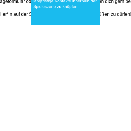
langfristige Kontakte innerhalb der
geformular oder schreibe uns direkt – wir beraten dich gern pe
Spieleszene zu knüpfen.
teller*in auf der Spielemesse Hamburg 2026 begrüßen zu dürfen!