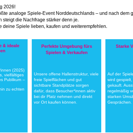
g 2026!
ßte analoge Spiele-Event Norddeutschlands – und nach dem g
steigt die Nachfrage stärker denn je.
ie deine Spiele lieben, kaufen und weiterempfehlen.
 & ideale
Perfekte Umgebung fürs
Starke 
pen
Spielen & Verkaufen
*innen (2025)
Unsere offene Hallenstruktur, viele
Auf der Spi
, vielfältiges
es Publikum –
freie Spielflächen und gut
wird gespielt
sichtbare Standplätze sorgen
gekauft. Auss
 hin zu echten
dafür, dass Besucher*innen aktiv
regelmäßig v
bei dir Platz nehmen und direkt
starken Umsä
vor Ort kaufen können.
Gesprächen.