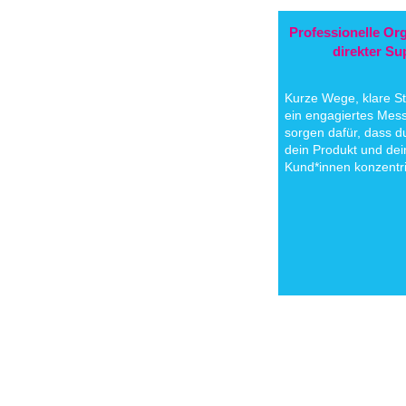
Professionelle Or
direkter Su
Kurze Wege, klare S
ein engagiertes Mes
sorgen dafür, dass du
dein Produkt und dei
Kund*innen konzentri