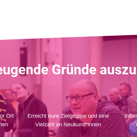
eugende Gründe auszus
or Ort
Erreicht eure Zielgruppe und eine
Infor
nnen
Vielzahl an Neukund*innen