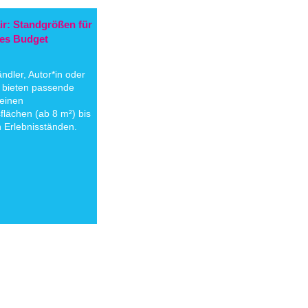
air: Standgrößen für
des Budget
ndler, Autor*in oder
r bieten passende
leinen
flächen (ab 8 m²) bis
 Erlebnisständen.