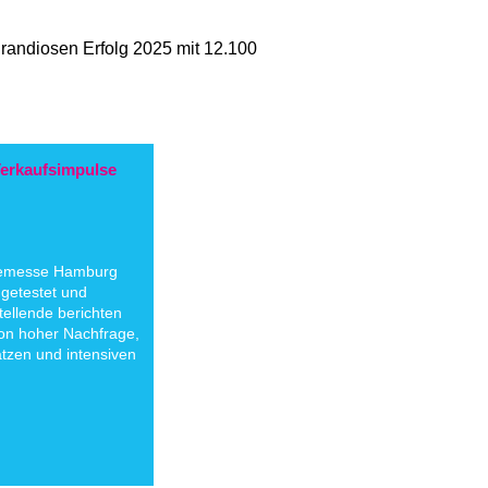
randiosen Erfolg 2025 mit 12.100
Verkaufsimpulse
elemesse Hamburg
, getestet und
tellende berichten
on hoher Nachfrage,
tzen und intensiven