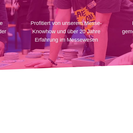
ke
Profitiert von unserem Messe-
der
Knowhow und über 20 Jahre
geme
Erfahrung im Messewesen