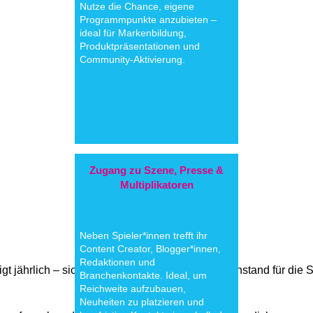
Nutze die Chance, eigene
Programmpunkte anzubieten –
ideal für Markenbildung,
Produktpräsentationen und
Community-Aktivierung.
Zugang zu Szene, Presse &
Multiplikatoren
Neben Spieler*innen trefft ihr
Content Creator, Blogger*innen,
Redaktionen und
gt jährlich – sichere dir frühzeitig deinen Wunschstand für d
Branchenkontakte. Ideal, um
Reichweite aufzubauen,
Neuheiten zu platzieren und